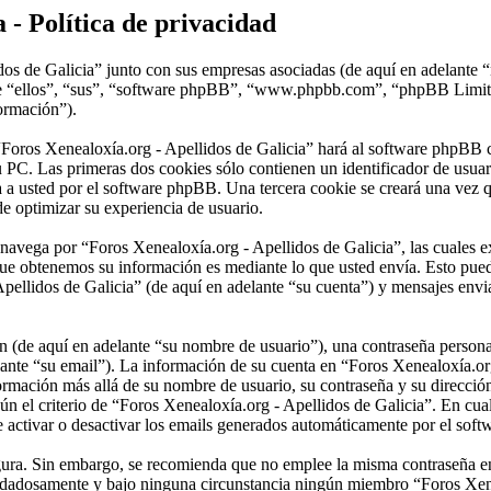
 - Política de privacidad
dos de Galicia” junto con sus empresas asociadas (de aquí en adelante 
lante “ellos”, “sus”, “software phpBB”, “www.phpbb.com”, “phpBB Lim
formación”).
“Foros Xenealoxía.org - Apellidos de Galicia” hará al software phpBB 
 PC. Las primeras dos cookies sólo contienen un identificador de usuari
a a usted por el software phpBB. Una tercera cookie se creará una vez
de optimizar su experiencia de usuario.
vega por “Foros Xenealoxía.org - Apellidos de Galicia”, las cuales ex
ue obtenemos su información es mediante lo que usted envía. Esto pued
pellidos de Galicia” (de aquí en adelante “su cuenta”) y mensajes envia
(de aquí en adelante “su nombre de usuario”), una contraseña personal 
lante “su email”). La información de su cuenta en “Foros Xenealoxía.org
nformación más allá de su nombre de usuario, su contraseña y su direcci
egún el criterio de “Foros Xenealoxía.org - Apellidos de Galicia”. En cua
e activar o desactivar los emails generados automáticamente por el sof
segura. Sin embargo, se recomienda que no emplee la misma contraseña en
uidadosamente y bajo ninguna circunstancia ningún miembro “Foros Xenea