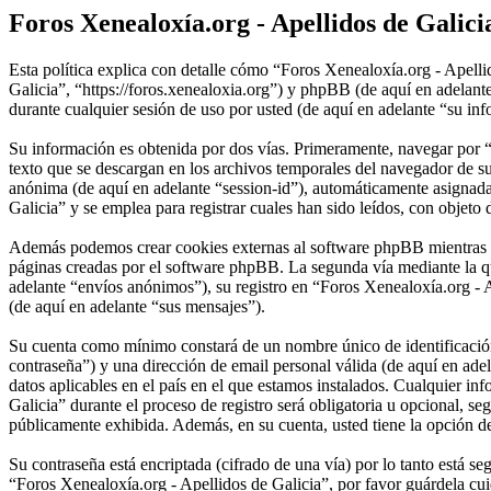
Foros Xenealoxía.org - Apellidos de Galicia
Esta política explica con detalle cómo “Foros Xenealoxía.org - Apelli
Galicia”, “https://foros.xenealoxia.org”) y phpBB (de aquí en ade
durante cualquier sesión de uso por usted (de aquí en adelante “su in
Su información es obtenida por dos vías. Primeramente, navegar por 
texto que se descargan en los archivos temporales del navegador de su
anónima (de aquí en adelante “session-id”), automáticamente asignad
Galicia” y se emplea para registrar cuales han sido leídos, con objeto 
Además podemos crear cookies externas al software phpBB mientras na
páginas creadas por el software phpBB. La segunda vía mediante la q
adelante “envíos anónimos”), su registro en “Foros Xenealoxía.org - A
(de aquí en adelante “sus mensajes”).
Su cuenta como mínimo constará de un nombre único de identificación 
contraseña”) y una dirección de email personal válida (de aquí en ade
datos aplicables en el país en el que estamos instalados. Cualquier i
Galicia” durante el proceso de registro será obligatoria u opcional, s
públicamente exhibida. Además, en su cuenta, usted tiene la opción d
Su contraseña está encriptada (cifrado de una vía) por lo tanto está 
“Foros Xenealoxía.org - Apellidos de Galicia”, por favor guárdela c