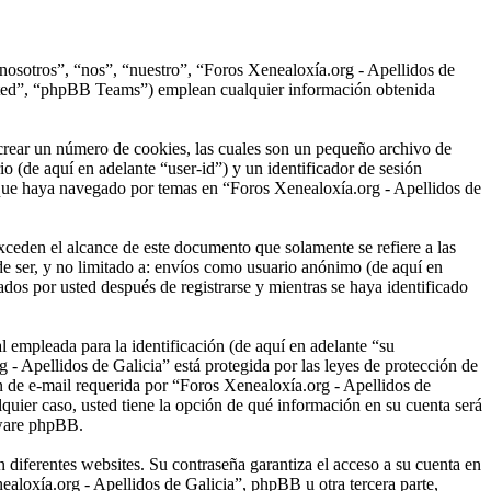
“nosotros”, “nos”, “nuestro”, “Foros Xenealoxía.org - Apellidos de
ited”, “phpBB Teams”) emplean cualquier información obtenida
crear un número de cookies, las cuales son un pequeño archivo de
o (de aquí en adelante “user-id”) y un identificador de sesión
 que haya navegado por temas en “Foros Xenealoxía.org - Apellidos de
ceden el alcance de este documento que solamente se refiere a las
e ser, y no limitado a: envíos como usuario anónimo (de aquí en
dos por usted después de registrarse y mientras se haya identificado
empleada para la identificación (de aquí en adelante “su
 - Apellidos de Galicia” está protegida por las leyes de protección de
ón de e-mail requerida por “Foros Xenealoxía.org - Apellidos de
lquier caso, usted tiene la opción de qué información en su cuenta será
tware phpBB.
 diferentes websites. Su contraseña garantiza el acceso a su cuenta en
loxía.org - Apellidos de Galicia”, phpBB u otra tercera parte,