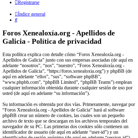
Registrarse
Índice general
Buscar
Foros Xenealoxía.org - Apellidos de
Galicia - Política de privacidad
Esta política explica con detalle cómo “Foros Xenealoxía.org -
Apellidos de Galicia” junto con sus empresas asociadas (de aquí en
adelante “nosotros”, “nos”, “nuestro”, “Foros Xenealoxía.org -
Apellidos de Galicia”, “https://foros.xenealoxia.org”) y phpBB (de
aquí en adelante “ellos”, “sus”, “software phpBB”,
“www.phpbb.com”, “phpBB Limited”, “phpBB Teams”) emplean
cualquier información obtenida durante cualquier sesión de uso por
usted (de aquí en adelante “su información”).
Su información es obtenida por dos vías. Primeramente, navegar por
“Foros Xenealoxía.org - Apellidos de Galicia” hará al software
phpBB crear un número de cookies, las cuales son un pequeño
archivo de texto que se descargan en los archivos temporales del
navegador de su PC. Las primeras dos cookies sólo contienen un
identificador de usuario (de aquí en adelante “user-id”) y un
identificador de sesión anónima (de aquí en adelante “session-id”),