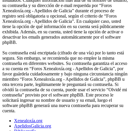
instalados. Cualquier información más allá de su nombre de usuario,
su contraseña y su dirección de e-mail requerida por “Foros
Xenealoxía.org - Apellidos de Galicia” durante el proceso de
registro será obligatoria u opcional, según el criterio de “Foros
Xenealoxía.org - Apellidos de Galicia”. En cualquier caso, usted
tiene la opción de qué información en su cuenta será públicamente
exhibida. Además, en su cuenta, usted tiene la opción de activar o
desactivar los emails generados automáticamente por el software
phpBB.
Su contraseña está encriptada (cifrado de una vía) por lo tanto está
segura. Sin embargo, se recomienda que no emplee la misma
contraseña en diferentes websites. Su contraseña garantiza el acceso
a su cuenta en “Foros Xenealoxía.org - Apellidos de Galicia”, por
favor guárdela cuidadosamente y bajo ninguna circunstancia ningún
miembro “Foros Xenealoxía.org - Apellidos de Galicia”, phpBB u
otra tercera parte, legítimamente le preguntará su contraseña. Si
olvidó la contraseña de su cuenta, puede usar el servicio “Olvidé mi
contraseña” provisto por el software phpBB. Este proceso le
solicitará ingresar su nombre de usuario y su email, luego el
software phpBB generará una nueva contraseña para recuperar su
cuenta.
Xenealoxía.org
ApelidosGalicia.org