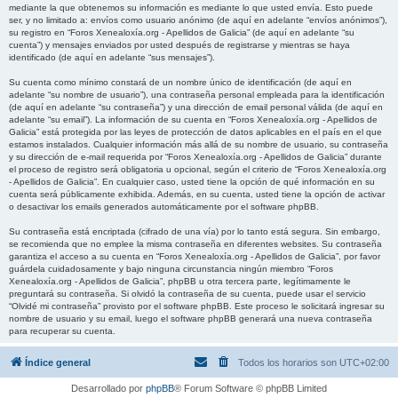
mediante la que obtenemos su información es mediante lo que usted envía. Esto puede
ser, y no limitado a: envíos como usuario anónimo (de aquí en adelante “envíos anónimos”),
su registro en “Foros Xenealoxía.org - Apellidos de Galicia” (de aquí en adelante “su
cuenta”) y mensajes enviados por usted después de registrarse y mientras se haya
identificado (de aquí en adelante “sus mensajes”).
Su cuenta como mínimo constará de un nombre único de identificación (de aquí en
adelante “su nombre de usuario”), una contraseña personal empleada para la identificación
(de aquí en adelante “su contraseña”) y una dirección de email personal válida (de aquí en
adelante “su email”). La información de su cuenta en “Foros Xenealoxía.org - Apellidos de
Galicia” está protegida por las leyes de protección de datos aplicables en el país en el que
estamos instalados. Cualquier información más allá de su nombre de usuario, su contraseña
y su dirección de e-mail requerida por “Foros Xenealoxía.org - Apellidos de Galicia” durante
el proceso de registro será obligatoria u opcional, según el criterio de “Foros Xenealoxía.org
- Apellidos de Galicia”. En cualquier caso, usted tiene la opción de qué información en su
cuenta será públicamente exhibida. Además, en su cuenta, usted tiene la opción de activar
o desactivar los emails generados automáticamente por el software phpBB.
Su contraseña está encriptada (cifrado de una vía) por lo tanto está segura. Sin embargo,
se recomienda que no emplee la misma contraseña en diferentes websites. Su contraseña
garantiza el acceso a su cuenta en “Foros Xenealoxía.org - Apellidos de Galicia”, por favor
guárdela cuidadosamente y bajo ninguna circunstancia ningún miembro “Foros
Xenealoxía.org - Apellidos de Galicia”, phpBB u otra tercera parte, legítimamente le
preguntará su contraseña. Si olvidó la contraseña de su cuenta, puede usar el servicio
“Olvidé mi contraseña” provisto por el software phpBB. Este proceso le solicitará ingresar su
nombre de usuario y su email, luego el software phpBB generará una nueva contraseña
para recuperar su cuenta.
Índice general
Todos los horarios son
UTC+02:00
Desarrollado por
phpBB
® Forum Software © phpBB Limited