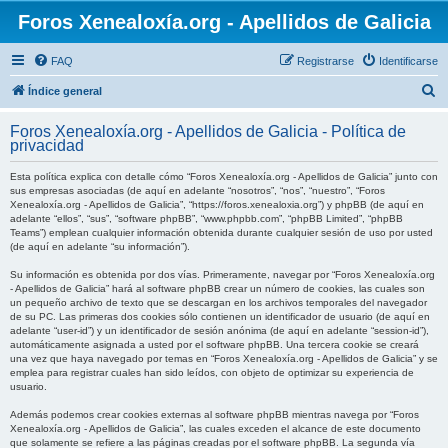
Foros Xenealoxía.org - Apellidos de Galicia
FAQ
Registrarse
Identificarse
B
Índice general
u
Foros Xenealoxía.org - Apellidos de Galicia - Política de
s
privacidad
c
Esta política explica con detalle cómo “Foros Xenealoxía.org - Apellidos de Galicia” junto con
a
sus empresas asociadas (de aquí en adelante “nosotros”, “nos”, “nuestro”, “Foros
Xenealoxía.org - Apellidos de Galicia”, “https://foros.xenealoxia.org”) y phpBB (de aquí en
r
adelante “ellos”, “sus”, “software phpBB”, “www.phpbb.com”, “phpBB Limited”, “phpBB
Teams”) emplean cualquier información obtenida durante cualquier sesión de uso por usted
(de aquí en adelante “su información”).
Su información es obtenida por dos vías. Primeramente, navegar por “Foros Xenealoxía.org
- Apellidos de Galicia” hará al software phpBB crear un número de cookies, las cuales son
un pequeño archivo de texto que se descargan en los archivos temporales del navegador
de su PC. Las primeras dos cookies sólo contienen un identificador de usuario (de aquí en
adelante “user-id”) y un identificador de sesión anónima (de aquí en adelante “session-id”),
automáticamente asignada a usted por el software phpBB. Una tercera cookie se creará
una vez que haya navegado por temas en “Foros Xenealoxía.org - Apellidos de Galicia” y se
emplea para registrar cuales han sido leídos, con objeto de optimizar su experiencia de
usuario.
Además podemos crear cookies externas al software phpBB mientras navega por “Foros
Xenealoxía.org - Apellidos de Galicia”, las cuales exceden el alcance de este documento
que solamente se refiere a las páginas creadas por el software phpBB. La segunda vía