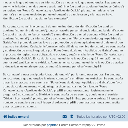
mediante la que obtenemos su información es mediante lo que usted envía. Esto puede
ser, y no limitado a: envíos como usuario anónimo (de aquí en adelante “envíos anónimos”),
su registro en “Foros Xenealoxía.org - Apellidos de Galicia” (de aquí en adelante “su
cuenta”) y mensajes enviados por usted después de registrarse y mientras se haya
identificado (de aquí en adelante “sus mensajes”).
Su cuenta como mínimo constará de un nombre único de identificación (de aquí en
adelante “su nombre de usuario”), una contraseña personal empleada para la identificación
(de aquí en adelante “su contraseña”) y una dirección de email personal válida (de aquí en
adelante “su email”). La información de su cuenta en “Foros Xenealoxía.org - Apellidos de
Galicia” está protegida por las leyes de protección de datos aplicables en el país en el que
estamos instalados. Cualquier información más allá de su nombre de usuario, su contraseña
y su dirección de e-mail requerida por “Foros Xenealoxía.org - Apellidos de Galicia” durante
el proceso de registro será obligatoria u opcional, según el criterio de “Foros Xenealoxía.org
- Apellidos de Galicia”. En cualquier caso, usted tiene la opción de qué información en su
cuenta será públicamente exhibida. Además, en su cuenta, usted tiene la opción de activar
o desactivar los emails generados automáticamente por el software phpBB.
Su contraseña está encriptada (cifrado de una vía) por lo tanto está segura. Sin embargo,
se recomienda que no emplee la misma contraseña en diferentes websites. Su contraseña
garantiza el acceso a su cuenta en “Foros Xenealoxía.org - Apellidos de Galicia”, por favor
guárdela cuidadosamente y bajo ninguna circunstancia ningún miembro “Foros
Xenealoxía.org - Apellidos de Galicia”, phpBB u otra tercera parte, legítimamente le
preguntará su contraseña. Si olvidó la contraseña de su cuenta, puede usar el servicio
“Olvidé mi contraseña” provisto por el software phpBB. Este proceso le solicitará ingresar su
nombre de usuario y su email, luego el software phpBB generará una nueva contraseña
para recuperar su cuenta.
Índice general
Todos los horarios son
UTC+02:00
Desarrollado por
phpBB
® Forum Software © phpBB Limited