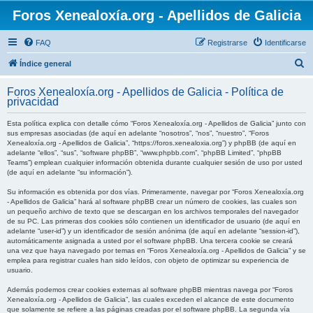
Foros Xenealoxía.org - Apellidos de Galicia
FAQ
Registrarse
Identificarse
B
Índice general
u
Foros Xenealoxía.org - Apellidos de Galicia - Política de
s
privacidad
c
Esta política explica con detalle cómo “Foros Xenealoxía.org - Apellidos de Galicia” junto con
a
sus empresas asociadas (de aquí en adelante “nosotros”, “nos”, “nuestro”, “Foros
Xenealoxía.org - Apellidos de Galicia”, “https://foros.xenealoxia.org”) y phpBB (de aquí en
r
adelante “ellos”, “sus”, “software phpBB”, “www.phpbb.com”, “phpBB Limited”, “phpBB
Teams”) emplean cualquier información obtenida durante cualquier sesión de uso por usted
(de aquí en adelante “su información”).
Su información es obtenida por dos vías. Primeramente, navegar por “Foros Xenealoxía.org
- Apellidos de Galicia” hará al software phpBB crear un número de cookies, las cuales son
un pequeño archivo de texto que se descargan en los archivos temporales del navegador
de su PC. Las primeras dos cookies sólo contienen un identificador de usuario (de aquí en
adelante “user-id”) y un identificador de sesión anónima (de aquí en adelante “session-id”),
automáticamente asignada a usted por el software phpBB. Una tercera cookie se creará
una vez que haya navegado por temas en “Foros Xenealoxía.org - Apellidos de Galicia” y se
emplea para registrar cuales han sido leídos, con objeto de optimizar su experiencia de
usuario.
Además podemos crear cookies externas al software phpBB mientras navega por “Foros
Xenealoxía.org - Apellidos de Galicia”, las cuales exceden el alcance de este documento
que solamente se refiere a las páginas creadas por el software phpBB. La segunda vía