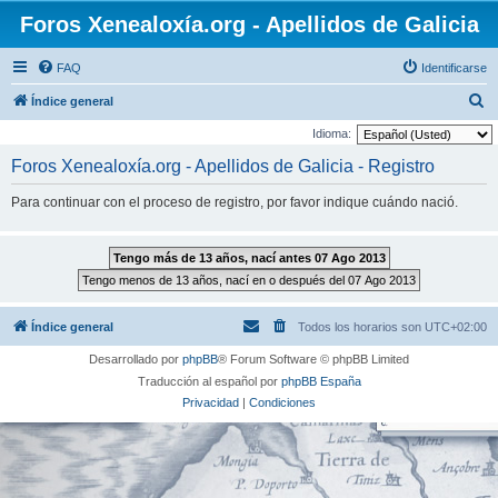
Foros Xenealoxía.org - Apellidos de Galicia
FAQ
Identificarse
B
Índice general
u
Idioma:
s
Foros Xenealoxía.org - Apellidos de Galicia - Registro
c
Para continuar con el proceso de registro, por favor indique cuándo nació.
a
r
Índice general
Todos los horarios son
UTC+02:00
Desarrollado por
phpBB
® Forum Software © phpBB Limited
Traducción al español por
phpBB España
Privacidad
|
Condiciones