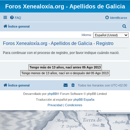
Foros Xenealoxía.org - Apellidos de Galicia
FAQ
Identificarse
B
Índice general
u
Idioma:
s
Foros Xenealoxía.org - Apellidos de Galicia - Registro
c
Para continuar con el proceso de registro, por favor indique cuándo nació.
a
r
Índice general
Todos los horarios son
UTC+02:00
Desarrollado por
phpBB
® Forum Software © phpBB Limited
Traducción al español por
phpBB España
Privacidad
|
Condiciones