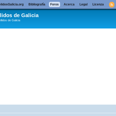
lidosGalicia.org
Bibliografía
Foros
Acerca
Legal
Licenza
lidos de Galicia
llidos de Galicia