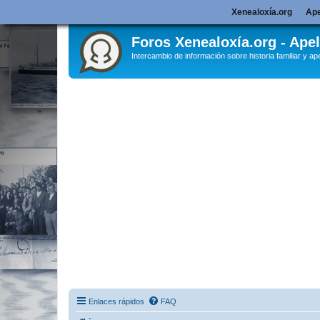
Xenealoxía.org
Ape
Foros Xenealoxía.org - Apel
Intercambio de información sobre historia familiar y ape
Enlaces rápidos
FAQ