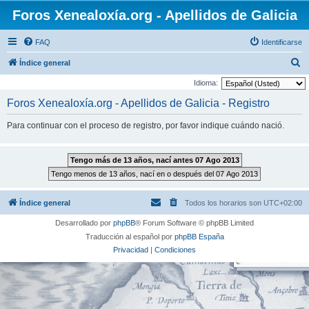
Foros Xenealoxía.org - Apellidos de Galicia
FAQ
Identificarse
B
Índice general
u
Idioma:
s
Foros Xenealoxía.org - Apellidos de Galicia - Registro
c
Para continuar con el proceso de registro, por favor indique cuándo nació.
a
r
Índice general
Todos los horarios son
UTC+02:00
Desarrollado por
phpBB
® Forum Software © phpBB Limited
Traducción al español por
phpBB España
Privacidad
|
Condiciones