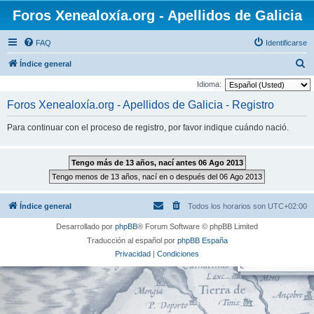
Foros Xenealoxía.org - Apellidos de Galicia
FAQ
Identificarse
B
Índice general
u
Idioma:
s
Foros Xenealoxía.org - Apellidos de Galicia - Registro
c
Para continuar con el proceso de registro, por favor indique cuándo nació.
a
r
Índice general
Todos los horarios son
UTC+02:00
Desarrollado por
phpBB
® Forum Software © phpBB Limited
Traducción al español por
phpBB España
Privacidad
|
Condiciones