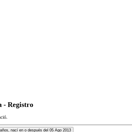
a - Registro
ció.