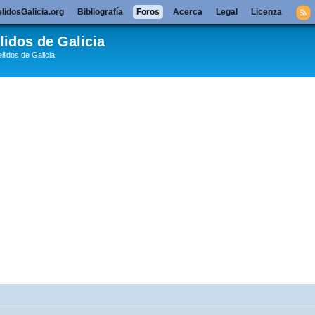
lidosGalicia.org
Bibliografía
Foros
Acerca
Legal
Licenza
lidos de Galicia
llidos de Galicia