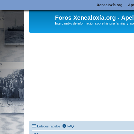
Xenealoxía.org
Ape
Foros Xenealoxía.org - Apel
Intercambio de información sobre historia familiar y ape
Enlaces rápidos
FAQ