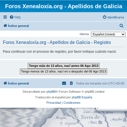
Foros Xenealoxía.org - Apellidos de Galicia
FAQ
Identificarse
B
Índice general
u
Idioma:
s
Foros Xenealoxía.org - Apellidos de Galicia - Registro
c
Para continuar con el proceso de registro, por favor indique cuándo nació.
a
r
Índice general
Todos los horarios son
UTC+02:00
Desarrollado por
phpBB
® Forum Software © phpBB Limited
Traducción al español por
phpBB España
Privacidad
|
Condiciones