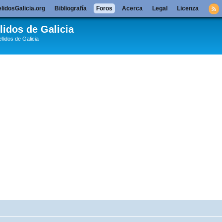
lidosGalicia.org
Bibliografía
Foros
Acerca
Legal
Licenza
lidos de Galicia
llidos de Galicia