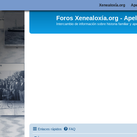
Xenealoxía.org
Ape
Foros Xenealoxía.org - Apel
Intercambio de información sobre historia familiar y ape
Enlaces rápidos
FAQ