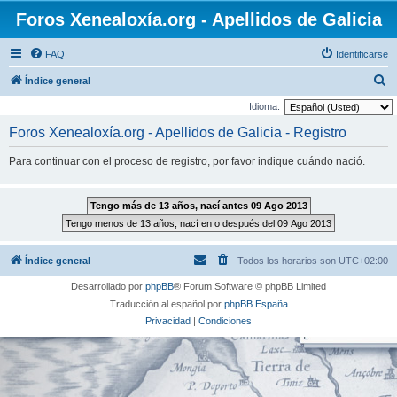
Foros Xenealoxía.org - Apellidos de Galicia
FAQ
Identificarse
B
Índice general
u
Idioma:
s
Foros Xenealoxía.org - Apellidos de Galicia - Registro
c
Para continuar con el proceso de registro, por favor indique cuándo nació.
a
r
Índice general
Todos los horarios son
UTC+02:00
Desarrollado por
phpBB
® Forum Software © phpBB Limited
Traducción al español por
phpBB España
Privacidad
|
Condiciones