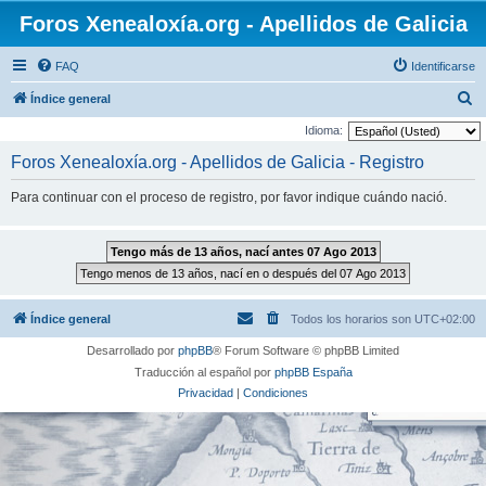
Foros Xenealoxía.org - Apellidos de Galicia
FAQ
Identificarse
B
Índice general
u
Idioma:
s
Foros Xenealoxía.org - Apellidos de Galicia - Registro
c
Para continuar con el proceso de registro, por favor indique cuándo nació.
a
r
Índice general
Todos los horarios son
UTC+02:00
Desarrollado por
phpBB
® Forum Software © phpBB Limited
Traducción al español por
phpBB España
Privacidad
|
Condiciones