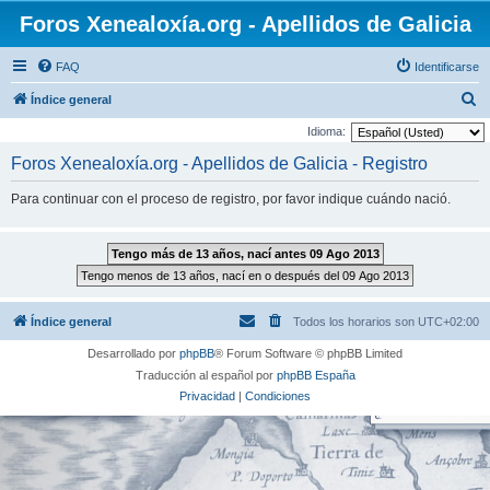
Foros Xenealoxía.org - Apellidos de Galicia
FAQ
Identificarse
B
Índice general
u
Idioma:
s
Foros Xenealoxía.org - Apellidos de Galicia - Registro
c
Para continuar con el proceso de registro, por favor indique cuándo nació.
a
r
Índice general
Todos los horarios son
UTC+02:00
Desarrollado por
phpBB
® Forum Software © phpBB Limited
Traducción al español por
phpBB España
Privacidad
|
Condiciones