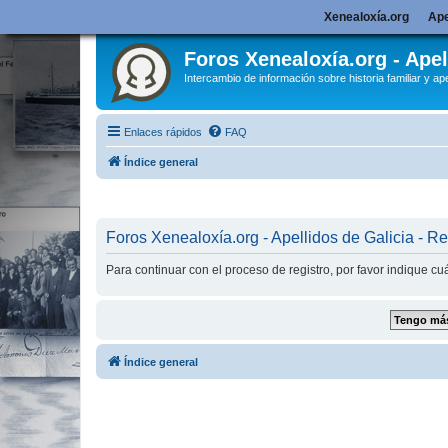
Xenealoxía.org
Ape
Foros Xenealoxía.org - Apel
Intercambio de información sobre historia familiar y ape
Enlaces rápidos
FAQ
Índice general
Foros Xenealoxía.org - Apellidos de Galicia - Re
Para continuar con el proceso de registro, por favor indique c
Índice general