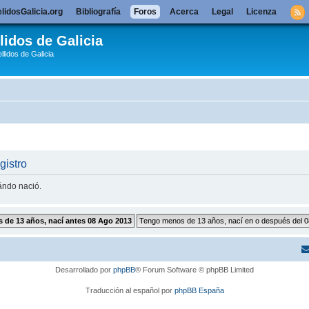
lidosGalicia.org
Bibliografía
Foros
Acerca
Legal
Licenza
lidos de Galicia
llidos de Galicia
gistro
uándo nació.
Desarrollado por
phpBB
® Forum Software © phpBB Limited
Traducción al español por
phpBB España