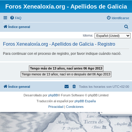
Foros Xenealoxía.org - Apellidos de Galicia
FAQ
Identificarse
B
Índice general
u
Idioma:
s
Foros Xenealoxía.org - Apellidos de Galicia - Registro
c
Para continuar con el proceso de registro, por favor indique cuándo nació.
a
r
Índice general
Todos los horarios son
UTC+02:00
Desarrollado por
phpBB
® Forum Software © phpBB Limited
Traducción al español por
phpBB España
Privacidad
|
Condiciones