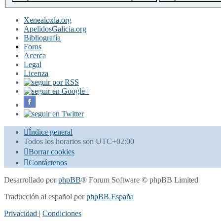
Xenealoxía.org
ApelidosGalicia.org
Bibliografía
Foros
Acerca
Legal
Licenza
Índice general
Todos los horarios son
UTC+02:00
Borrar cookies
Contáctenos
Desarrollado por
phpBB
® Forum Software © phpBB Limited
Traducción al español por
phpBB España
Privacidad
|
Condiciones