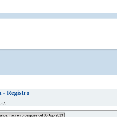
a - Registro
ció.