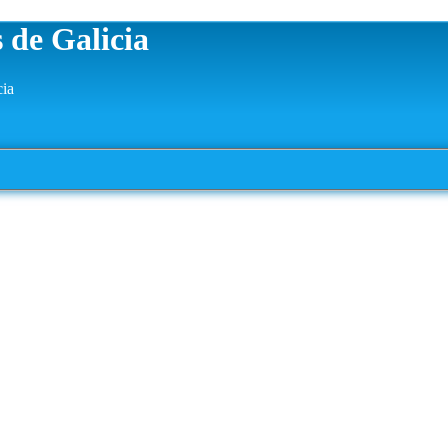
 de Galicia
cia