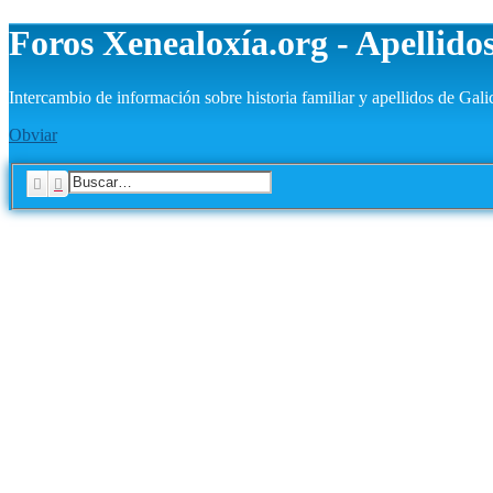
Foros Xenealoxía.org - Apellidos
Intercambio de información sobre historia familiar y apellidos de Gali
Obviar
Buscar
Búsqueda avanzada