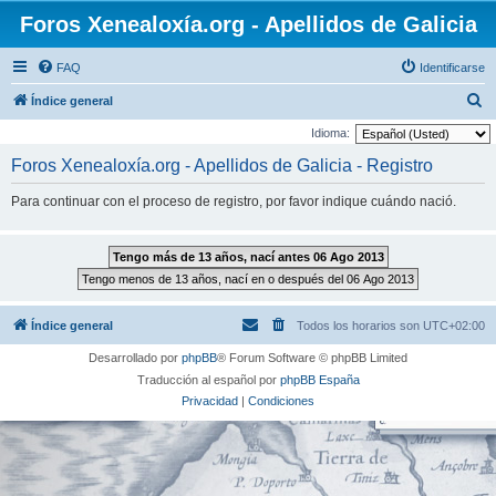
Foros Xenealoxía.org - Apellidos de Galicia
FAQ
Identificarse
B
Índice general
u
Idioma:
s
Foros Xenealoxía.org - Apellidos de Galicia - Registro
c
Para continuar con el proceso de registro, por favor indique cuándo nació.
a
r
Índice general
Todos los horarios son
UTC+02:00
Desarrollado por
phpBB
® Forum Software © phpBB Limited
Traducción al español por
phpBB España
Privacidad
|
Condiciones