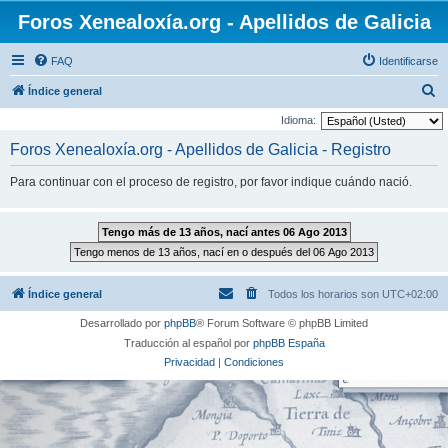
Foros Xenealoxía.org - Apellidos de Galicia
FAQ
Identificarse
B
Índice general
u
Idioma:
s
Foros Xenealoxía.org - Apellidos de Galicia - Registro
c
Para continuar con el proceso de registro, por favor indique cuándo nació.
a
r
Índice general
Todos los horarios son
UTC+02:00
Desarrollado por
phpBB
® Forum Software © phpBB Limited
Traducción al español por
phpBB España
Privacidad
|
Condiciones