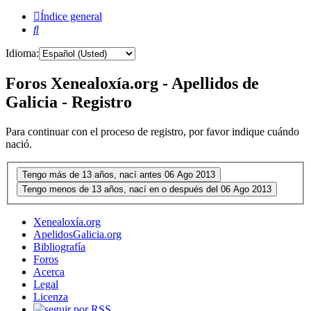
Índice general
Buscar
Idioma:
Foros Xenealoxía.org - Apellidos de
Galicia - Registro
Para continuar con el proceso de registro, por favor indique cuándo
nació.
Xenealoxía.org
ApelidosGalicia.org
Bibliografía
Foros
Acerca
Legal
Licenza