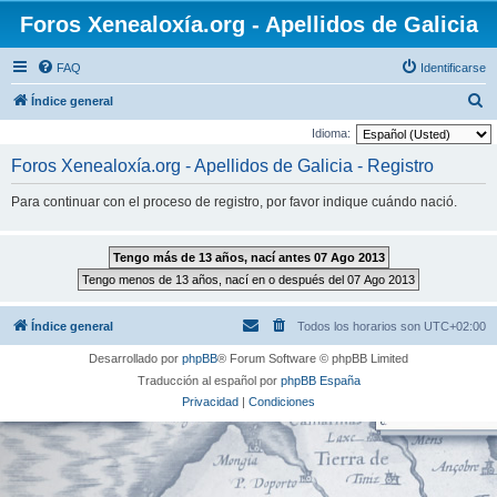
Foros Xenealoxía.org - Apellidos de Galicia
FAQ
Identificarse
B
Índice general
u
Idioma:
s
Foros Xenealoxía.org - Apellidos de Galicia - Registro
c
Para continuar con el proceso de registro, por favor indique cuándo nació.
a
r
Índice general
Todos los horarios son
UTC+02:00
Desarrollado por
phpBB
® Forum Software © phpBB Limited
Traducción al español por
phpBB España
Privacidad
|
Condiciones