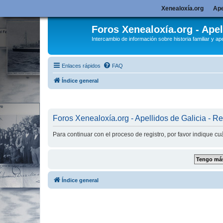
Xenealoxía.org
Ape
Foros Xenealoxía.org - Apel
Intercambio de información sobre historia familiar y ape
Enlaces rápidos
FAQ
Índice general
Foros Xenealoxía.org - Apellidos de Galicia - Re
Para continuar con el proceso de registro, por favor indique c
Índice general