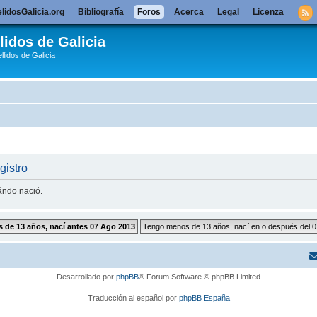
lidosGalicia.org
Bibliografía
Foros
Acerca
Legal
Licenza
lidos de Galicia
llidos de Galicia
gistro
uándo nació.
Desarrollado por
phpBB
® Forum Software © phpBB Limited
Traducción al español por
phpBB España