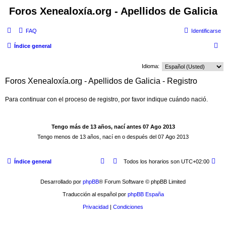
Foros Xenealoxía.org - Apellidos de Galicia
FAQ
Identificarse
B
Índice general
u
Idioma:
s
Foros Xenealoxía.org - Apellidos de Galicia - Registro
c
a
Para continuar con el proceso de registro, por favor indique cuándo nació.
r
Índice general
Todos los horarios son
UTC+02:00
Desarrollado por
phpBB
® Forum Software © phpBB Limited
Traducción al español por
phpBB España
Privacidad
|
Condiciones