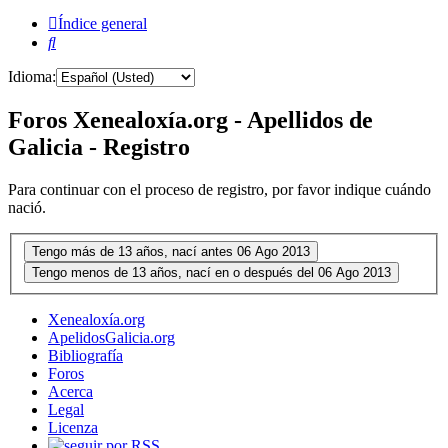
Índice general
Buscar
Idioma:
Foros Xenealoxía.org - Apellidos de
Galicia - Registro
Para continuar con el proceso de registro, por favor indique cuándo
nació.
Xenealoxía.org
ApelidosGalicia.org
Bibliografía
Foros
Acerca
Legal
Licenza