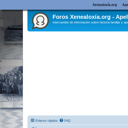
Xenealoxía.org
Ape
Foros Xenealoxía.org - Apel
Intercambio de información sobre historia familiar y ape
Enlaces rápidos
FAQ