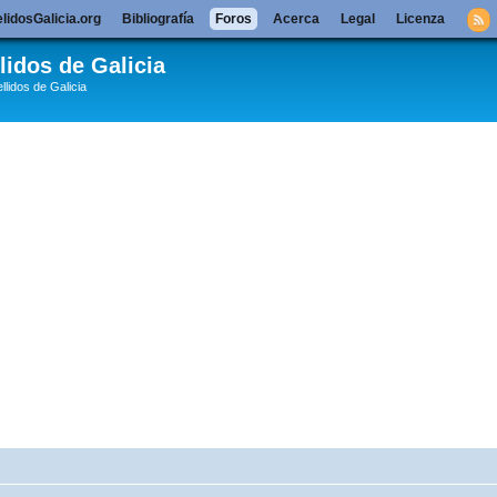
lidosGalicia.org
Bibliografía
Foros
Acerca
Legal
Licenza
lidos de Galicia
llidos de Galicia