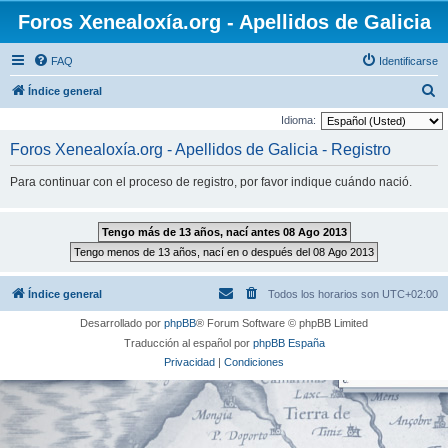
Foros Xenealoxía.org - Apellidos de Galicia
FAQ
Identificarse
B
Índice general
u
Idioma:
s
Foros Xenealoxía.org - Apellidos de Galicia - Registro
c
Para continuar con el proceso de registro, por favor indique cuándo nació.
a
r
Índice general
Todos los horarios son
UTC+02:00
Desarrollado por
phpBB
® Forum Software © phpBB Limited
Traducción al español por
phpBB España
Privacidad
|
Condiciones