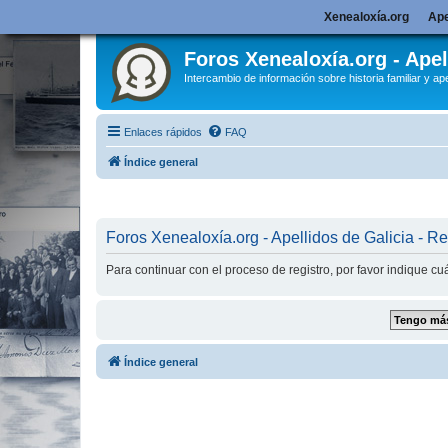
Xenealoxía.org
Ape
Foros Xenealoxía.org - Apel
Intercambio de información sobre historia familiar y ape
Enlaces rápidos
FAQ
Índice general
Foros Xenealoxía.org - Apellidos de Galicia - Re
Para continuar con el proceso de registro, por favor indique c
Índice general