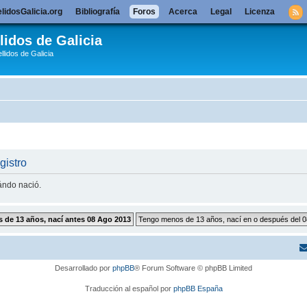
lidosGalicia.org
Bibliografía
Foros
Acerca
Legal
Licenza
lidos de Galicia
llidos de Galicia
gistro
uándo nació.
Desarrollado por
phpBB
® Forum Software © phpBB Limited
Traducción al español por
phpBB España