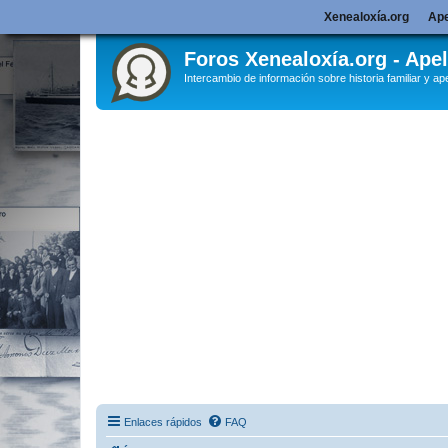
Xenealoxía.org
Ape
Foros Xenealoxía.org - Apel
Intercambio de información sobre historia familiar y ape
Enlaces rápidos
FAQ