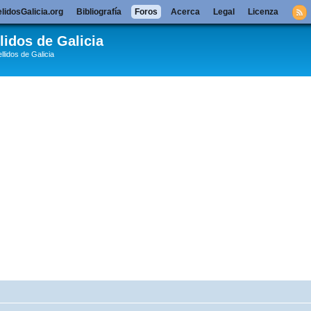
lidosGalicia.org
Bibliografía
Foros
Acerca
Legal
Licenza
lidos de Galicia
llidos de Galicia