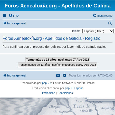
Foros Xenealoxía.org - Apellidos de Galicia
FAQ
Identificarse
B
Índice general
u
Idioma:
s
Foros Xenealoxía.org - Apellidos de Galicia - Registro
c
Para continuar con el proceso de registro, por favor indique cuándo nació.
a
r
Índice general
Todos los horarios son
UTC+02:00
Desarrollado por
phpBB
® Forum Software © phpBB Limited
Traducción al español por
phpBB España
Privacidad
|
Condiciones