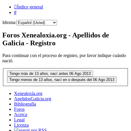
Índice general
Buscar
Idioma:
Foros Xenealoxía.org - Apellidos de
Galicia - Registro
Para continuar con el proceso de registro, por favor indique cuándo
nació.
Xenealoxía.org
ApelidosGalicia.org
Bibliografía
Foros
Acerca
Legal
Licenza