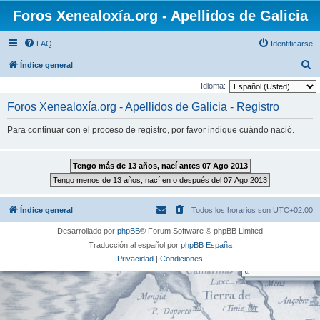
Foros Xenealoxía.org - Apellidos de Galicia
FAQ
Identificarse
B
Índice general
u
Idioma:
s
Foros Xenealoxía.org - Apellidos de Galicia - Registro
c
Para continuar con el proceso de registro, por favor indique cuándo nació.
a
r
Índice general
Todos los horarios son
UTC+02:00
Desarrollado por
phpBB
® Forum Software © phpBB Limited
Traducción al español por
phpBB España
Privacidad
|
Condiciones