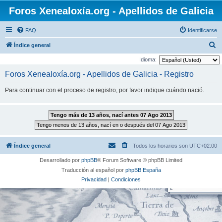
Foros Xenealoxía.org - Apellidos de Galicia
FAQ
Identificarse
B
Índice general
u
Idioma:
s
Foros Xenealoxía.org - Apellidos de Galicia - Registro
c
Para continuar con el proceso de registro, por favor indique cuándo nació.
a
r
Índice general
Todos los horarios son
UTC+02:00
Desarrollado por
phpBB
® Forum Software © phpBB Limited
Traducción al español por
phpBB España
Privacidad
|
Condiciones