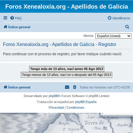
Foros Xenealoxía.org - Apellidos de Galicia
FAQ
Identificarse
B
Índice general
u
Idioma:
s
Foros Xenealoxía.org - Apellidos de Galicia - Registro
c
Para continuar con el proceso de registro, por favor indique cuándo nació.
a
r
Índice general
Todos los horarios son
UTC+02:00
Desarrollado por
phpBB
® Forum Software © phpBB Limited
Traducción al español por
phpBB España
Privacidad
|
Condiciones