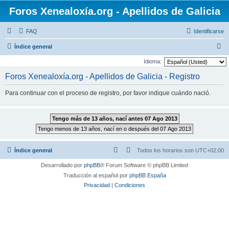
Foros Xenealoxía.org - Apellidos de Galicia
FAQ
Identificarse
B
Índice general
u
Idioma:
s
Foros Xenealoxía.org - Apellidos de Galicia - Registro
c
Para continuar con el proceso de registro, por favor indique cuándo nació.
a
r
Índice general
Todos los horarios son
UTC+02:00
Desarrollado por
phpBB
® Forum Software © phpBB Limited
Traducción al español por
phpBB España
Privacidad
|
Condiciones