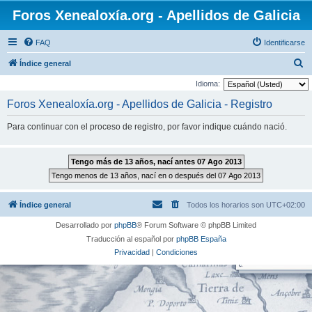
Foros Xenealoxía.org - Apellidos de Galicia
FAQ
Identificarse
B
Índice general
u
Idioma:
s
Foros Xenealoxía.org - Apellidos de Galicia - Registro
c
Para continuar con el proceso de registro, por favor indique cuándo nació.
a
r
Índice general
Todos los horarios son
UTC+02:00
Desarrollado por
phpBB
® Forum Software © phpBB Limited
Traducción al español por
phpBB España
Privacidad
|
Condiciones