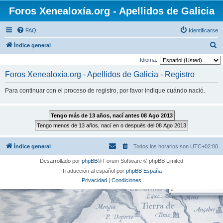
Foros Xenealoxía.org - Apellidos de Galicia
FAQ
Identificarse
B
Índice general
u
Idioma:
s
Foros Xenealoxía.org - Apellidos de Galicia - Registro
c
Para continuar con el proceso de registro, por favor indique cuándo nació.
a
r
Índice general
Todos los horarios son
UTC+02:00
Desarrollado por
phpBB
® Forum Software © phpBB Limited
Traducción al español por
phpBB España
Privacidad
|
Condiciones