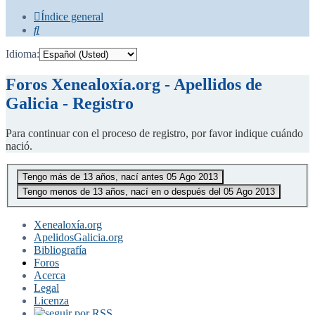
Índice general
Buscar
Idioma:
Foros Xenealoxía.org - Apellidos de
Galicia - Registro
Para continuar con el proceso de registro, por favor indique cuándo
nació.
Xenealoxía.org
ApelidosGalicia.org
Bibliografía
Foros
Acerca
Legal
Licenza