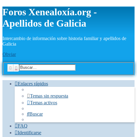
Foros Xenealoxía.org -
Apellidos de Galicia
Intercambio de información sobre historia familiar y apellidos de
Galicia
Obviar
Buscar
Búsqueda avanzada
Enlaces rápidos
Temas sin respuesta
Temas activos
Buscar
FAQ
Identificarse