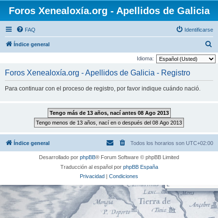
Foros Xenealoxía.org - Apellidos de Galicia
FAQ
Identificarse
B
Índice general
u
Idioma:
s
Foros Xenealoxía.org - Apellidos de Galicia - Registro
c
Para continuar con el proceso de registro, por favor indique cuándo nació.
a
r
Índice general
Todos los horarios son
UTC+02:00
Desarrollado por
phpBB
® Forum Software © phpBB Limited
Traducción al español por
phpBB España
Privacidad
|
Condiciones