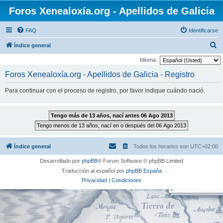
Foros Xenealoxía.org - Apellidos de Galicia
FAQ
Identificarse
B
Índice general
u
Idioma:
s
Foros Xenealoxía.org - Apellidos de Galicia - Registro
c
Para continuar con el proceso de registro, por favor indique cuándo nació.
a
r
Índice general
Todos los horarios son
UTC+02:00
Desarrollado por
phpBB
® Forum Software © phpBB Limited
Traducción al español por
phpBB España
Privacidad
|
Condiciones