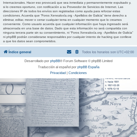
Internacionales. Hacer eso provocará que sea inmediata y permanentemente expulsado y,
si lo creemos oportuno, con notificación a su Proveedor de Servicios de Internet. Las
direcciones IP de todos los envíos son registradas como ayuda para reforzar estas
condiciones. Acuerda que “Foros Xenealoxía.org - Apellidos de Galicia” tiene derecho a
eliminar, editar, mover o cerrar cualquier tema en cualquier momento que lo creamos
conveniente. Como usuario acuerda que cualquier información que haya ingresado será
almacenada en una base de datos. Dado que esta información no será compartida con
ninguna tercera parte sin su consentimiento, ni “Foros Xenealoxía.org - Apellidos de Galicia”
ni phpBB podrán considerarse responsables por cualquier intento de hacking que conlleve
a que los datos sean comprometidos.
Índice general
Todos los horarios son
UTC+02:00
Desarrollado por
phpBB
® Forum Software © phpBB Limited
Traducción al español por
phpBB España
Privacidad
|
Condiciones