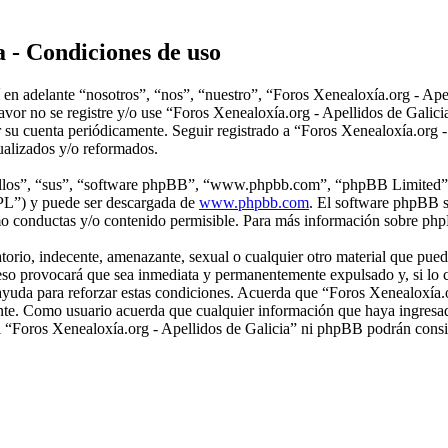
a - Condiciones de uso
en adelante “nosotros”, “nos”, “nuestro”, “Foros Xenealoxía.org - Apell
 favor no se registre y/o use “Foros Xenealoxía.org - Apellidos de Gal
or su cuenta periódicamente. Seguir registrado a “Foros Xenealoxía.org 
ualizados y/o reformados.
“ellos”, “sus”, “software phpBB”, “www.phpbb.com”, “phpBB Limited”, 
GPL”) y puede ser descargada de
www.phpbb.com
. El software phpBB s
o conductas y/o contenido permisible. Para más información sobre phpB
rio, indecente, amenazante, sexual o cualquier otro material que pueda
r eso provocará que sea inmediata y permanentemente expulsado y, si lo 
 ayuda para reforzar estas condiciones. Acuerda que “Foros Xenealoxía.or
nte. Como usuario acuerda que cualquier información que haya ingresa
ni “Foros Xenealoxía.org - Apellidos de Galicia” ni phpBB podrán consi