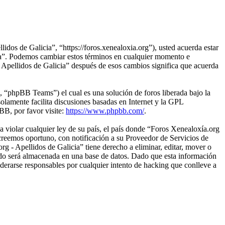
idos de Galicia”, “https://foros.xenealoxia.org”), usted acuerda estar
icia”. Podemos cambiar estos términos en cualquier momento e
- Apellidos de Galicia” después de esos cambios significa que acuerda
“phpBB Teams”) el cual es una solución de foros liberada bajo la
olamente facilita discusiones basadas en Internet y la GPL
B, por favor visite:
https://www.phpbb.com/
.
 violar cualquier ley de su país, el país donde “Foros Xenealoxía.org
creemos oportuno, con notificación a su Proveedor de Servicios de
g - Apellidos de Galicia” tiene derecho a eliminar, editar, mover o
do será almacenada en una base de datos. Dado que esta información
derarse responsables por cualquier intento de hacking que conlleve a