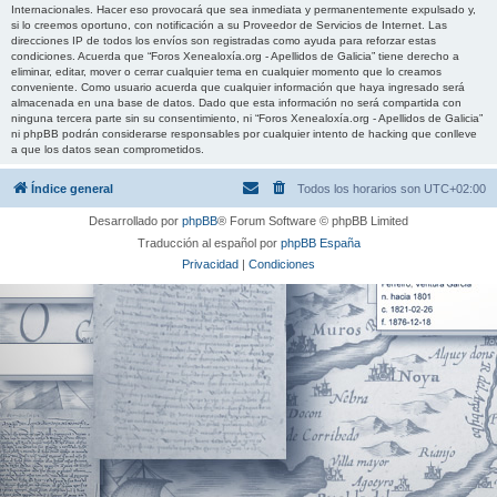
Internacionales. Hacer eso provocará que sea inmediata y permanentemente expulsado y,
si lo creemos oportuno, con notificación a su Proveedor de Servicios de Internet. Las
direcciones IP de todos los envíos son registradas como ayuda para reforzar estas
condiciones. Acuerda que “Foros Xenealoxía.org - Apellidos de Galicia” tiene derecho a
eliminar, editar, mover o cerrar cualquier tema en cualquier momento que lo creamos
conveniente. Como usuario acuerda que cualquier información que haya ingresado será
almacenada en una base de datos. Dado que esta información no será compartida con
ninguna tercera parte sin su consentimiento, ni “Foros Xenealoxía.org - Apellidos de Galicia”
ni phpBB podrán considerarse responsables por cualquier intento de hacking que conlleve
a que los datos sean comprometidos.
Índice general
Todos los horarios son
UTC+02:00
Desarrollado por
phpBB
® Forum Software © phpBB Limited
Traducción al español por
phpBB España
Privacidad
|
Condiciones