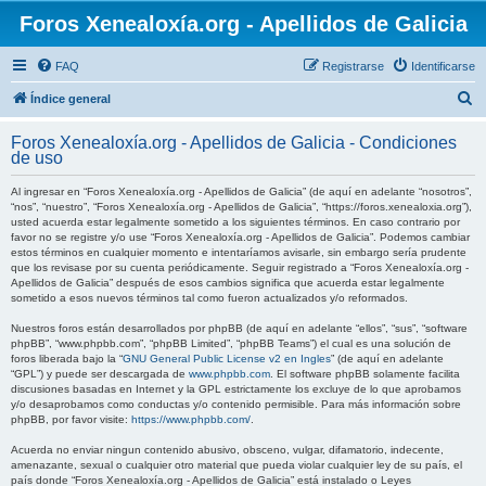
Foros Xenealoxía.org - Apellidos de Galicia
FAQ
Registrarse
Identificarse
B
Índice general
u
Foros Xenealoxía.org - Apellidos de Galicia - Condiciones
s
de uso
c
Al ingresar en “Foros Xenealoxía.org - Apellidos de Galicia” (de aquí en adelante “nosotros”,
a
“nos”, “nuestro”, “Foros Xenealoxía.org - Apellidos de Galicia”, “https://foros.xenealoxia.org”),
usted acuerda estar legalmente sometido a los siguientes términos. En caso contrario por
r
favor no se registre y/o use “Foros Xenealoxía.org - Apellidos de Galicia”. Podemos cambiar
estos términos en cualquier momento e intentaríamos avisarle, sin embargo sería prudente
que los revisase por su cuenta periódicamente. Seguir registrado a “Foros Xenealoxía.org -
Apellidos de Galicia” después de esos cambios significa que acuerda estar legalmente
sometido a esos nuevos términos tal como fueron actualizados y/o reformados.
Nuestros foros están desarrollados por phpBB (de aquí en adelante “ellos”, “sus”, “software
phpBB”, “www.phpbb.com”, “phpBB Limited”, “phpBB Teams”) el cual es una solución de
foros liberada bajo la “
GNU General Public License v2 en Ingles
” (de aquí en adelante
“GPL”) y puede ser descargada de
www.phpbb.com
. El software phpBB solamente facilita
discusiones basadas en Internet y la GPL estrictamente los excluye de lo que aprobamos
y/o desaprobamos como conductas y/o contenido permisible. Para más información sobre
phpBB, por favor visite:
https://www.phpbb.com/
.
Acuerda no enviar ningun contenido abusivo, obsceno, vulgar, difamatorio, indecente,
amenazante, sexual o cualquier otro material que pueda violar cualquier ley de su país, el
país donde “Foros Xenealoxía.org - Apellidos de Galicia” está instalado o Leyes