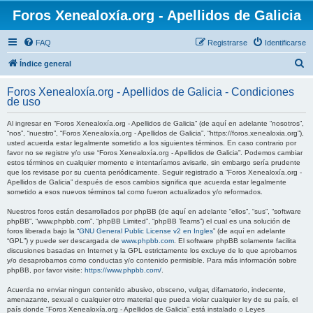
Foros Xenealoxía.org - Apellidos de Galicia
FAQ
Registrarse
Identificarse
B
Índice general
u
Foros Xenealoxía.org - Apellidos de Galicia - Condiciones
s
de uso
c
Al ingresar en “Foros Xenealoxía.org - Apellidos de Galicia” (de aquí en adelante “nosotros”,
a
“nos”, “nuestro”, “Foros Xenealoxía.org - Apellidos de Galicia”, “https://foros.xenealoxia.org”),
usted acuerda estar legalmente sometido a los siguientes términos. En caso contrario por
r
favor no se registre y/o use “Foros Xenealoxía.org - Apellidos de Galicia”. Podemos cambiar
estos términos en cualquier momento e intentaríamos avisarle, sin embargo sería prudente
que los revisase por su cuenta periódicamente. Seguir registrado a “Foros Xenealoxía.org -
Apellidos de Galicia” después de esos cambios significa que acuerda estar legalmente
sometido a esos nuevos términos tal como fueron actualizados y/o reformados.
Nuestros foros están desarrollados por phpBB (de aquí en adelante “ellos”, “sus”, “software
phpBB”, “www.phpbb.com”, “phpBB Limited”, “phpBB Teams”) el cual es una solución de
foros liberada bajo la “
GNU General Public License v2 en Ingles
” (de aquí en adelante
“GPL”) y puede ser descargada de
www.phpbb.com
. El software phpBB solamente facilita
discusiones basadas en Internet y la GPL estrictamente los excluye de lo que aprobamos
y/o desaprobamos como conductas y/o contenido permisible. Para más información sobre
phpBB, por favor visite:
https://www.phpbb.com/
.
Acuerda no enviar ningun contenido abusivo, obsceno, vulgar, difamatorio, indecente,
amenazante, sexual o cualquier otro material que pueda violar cualquier ley de su país, el
país donde “Foros Xenealoxía.org - Apellidos de Galicia” está instalado o Leyes