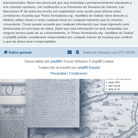
Internacionales. Hacer eso provocará que sea inmediata y permanentemente expulsado y,
si lo creemos oportuno, con notificación a su Proveedor de Servicios de Internet. Las
direcciones IP de todos los envíos son registradas como ayuda para reforzar estas
condiciones. Acuerda que “Foros Xenealoxía.org - Apellidos de Galicia” tiene derecho a
eliminar, editar, mover o cerrar cualquier tema en cualquier momento que lo creamos
conveniente. Como usuario acuerda que cualquier información que haya ingresado será
almacenada en una base de datos. Dado que esta información no será compartida con
ninguna tercera parte sin su consentimiento, ni “Foros Xenealoxía.org - Apellidos de Galicia”
ni phpBB podrán considerarse responsables por cualquier intento de hacking que conlleve
a que los datos sean comprometidos.
Índice general
Todos los horarios son
UTC+02:00
Desarrollado por
phpBB
® Forum Software © phpBB Limited
Traducción al español por
phpBB España
Privacidad
|
Condiciones