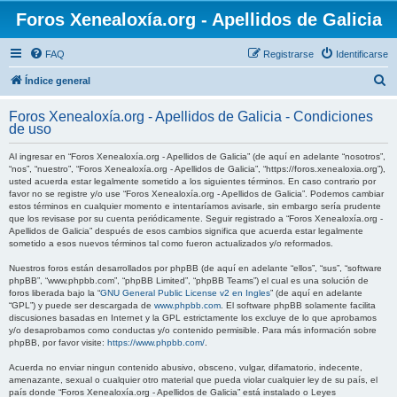
Foros Xenealoxía.org - Apellidos de Galicia
FAQ
Registrarse
Identificarse
B
Índice general
u
Foros Xenealoxía.org - Apellidos de Galicia - Condiciones
s
de uso
c
Al ingresar en “Foros Xenealoxía.org - Apellidos de Galicia” (de aquí en adelante “nosotros”,
a
“nos”, “nuestro”, “Foros Xenealoxía.org - Apellidos de Galicia”, “https://foros.xenealoxia.org”),
usted acuerda estar legalmente sometido a los siguientes términos. En caso contrario por
r
favor no se registre y/o use “Foros Xenealoxía.org - Apellidos de Galicia”. Podemos cambiar
estos términos en cualquier momento e intentaríamos avisarle, sin embargo sería prudente
que los revisase por su cuenta periódicamente. Seguir registrado a “Foros Xenealoxía.org -
Apellidos de Galicia” después de esos cambios significa que acuerda estar legalmente
sometido a esos nuevos términos tal como fueron actualizados y/o reformados.
Nuestros foros están desarrollados por phpBB (de aquí en adelante “ellos”, “sus”, “software
phpBB”, “www.phpbb.com”, “phpBB Limited”, “phpBB Teams”) el cual es una solución de
foros liberada bajo la “
GNU General Public License v2 en Ingles
” (de aquí en adelante
“GPL”) y puede ser descargada de
www.phpbb.com
. El software phpBB solamente facilita
discusiones basadas en Internet y la GPL estrictamente los excluye de lo que aprobamos
y/o desaprobamos como conductas y/o contenido permisible. Para más información sobre
phpBB, por favor visite:
https://www.phpbb.com/
.
Acuerda no enviar ningun contenido abusivo, obsceno, vulgar, difamatorio, indecente,
amenazante, sexual o cualquier otro material que pueda violar cualquier ley de su país, el
país donde “Foros Xenealoxía.org - Apellidos de Galicia” está instalado o Leyes