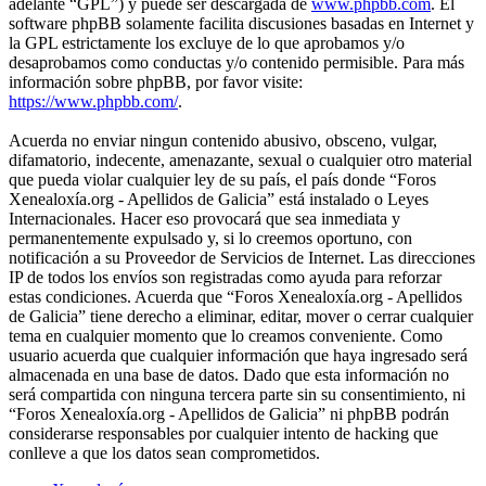
adelante “GPL”) y puede ser descargada de
www.phpbb.com
. El
software phpBB solamente facilita discusiones basadas en Internet y
la GPL estrictamente los excluye de lo que aprobamos y/o
desaprobamos como conductas y/o contenido permisible. Para más
información sobre phpBB, por favor visite:
https://www.phpbb.com/
.
Acuerda no enviar ningun contenido abusivo, obsceno, vulgar,
difamatorio, indecente, amenazante, sexual o cualquier otro material
que pueda violar cualquier ley de su país, el país donde “Foros
Xenealoxía.org - Apellidos de Galicia” está instalado o Leyes
Internacionales. Hacer eso provocará que sea inmediata y
permanentemente expulsado y, si lo creemos oportuno, con
notificación a su Proveedor de Servicios de Internet. Las direcciones
IP de todos los envíos son registradas como ayuda para reforzar
estas condiciones. Acuerda que “Foros Xenealoxía.org - Apellidos
de Galicia” tiene derecho a eliminar, editar, mover o cerrar cualquier
tema en cualquier momento que lo creamos conveniente. Como
usuario acuerda que cualquier información que haya ingresado será
almacenada en una base de datos. Dado que esta información no
será compartida con ninguna tercera parte sin su consentimiento, ni
“Foros Xenealoxía.org - Apellidos de Galicia” ni phpBB podrán
considerarse responsables por cualquier intento de hacking que
conlleve a que los datos sean comprometidos.