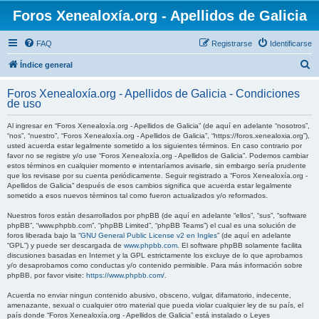
Foros Xenealoxía.org - Apellidos de Galicia
FAQ
Registrarse
Identificarse
B
Índice general
u
Foros Xenealoxía.org - Apellidos de Galicia - Condiciones
s
de uso
c
Al ingresar en “Foros Xenealoxía.org - Apellidos de Galicia” (de aquí en adelante “nosotros”,
a
“nos”, “nuestro”, “Foros Xenealoxía.org - Apellidos de Galicia”, “https://foros.xenealoxia.org”),
usted acuerda estar legalmente sometido a los siguientes términos. En caso contrario por
r
favor no se registre y/o use “Foros Xenealoxía.org - Apellidos de Galicia”. Podemos cambiar
estos términos en cualquier momento e intentaríamos avisarle, sin embargo sería prudente
que los revisase por su cuenta periódicamente. Seguir registrado a “Foros Xenealoxía.org -
Apellidos de Galicia” después de esos cambios significa que acuerda estar legalmente
sometido a esos nuevos términos tal como fueron actualizados y/o reformados.
Nuestros foros están desarrollados por phpBB (de aquí en adelante “ellos”, “sus”, “software
phpBB”, “www.phpbb.com”, “phpBB Limited”, “phpBB Teams”) el cual es una solución de
foros liberada bajo la “
GNU General Public License v2 en Ingles
” (de aquí en adelante
“GPL”) y puede ser descargada de
www.phpbb.com
. El software phpBB solamente facilita
discusiones basadas en Internet y la GPL estrictamente los excluye de lo que aprobamos
y/o desaprobamos como conductas y/o contenido permisible. Para más información sobre
phpBB, por favor visite:
https://www.phpbb.com/
.
Acuerda no enviar ningun contenido abusivo, obsceno, vulgar, difamatorio, indecente,
amenazante, sexual o cualquier otro material que pueda violar cualquier ley de su país, el
país donde “Foros Xenealoxía.org - Apellidos de Galicia” está instalado o Leyes