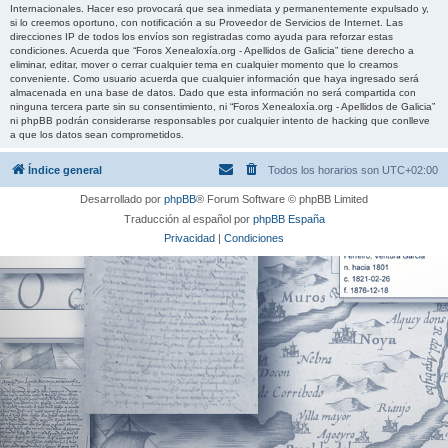
Internacionales. Hacer eso provocará que sea inmediata y permanentemente expulsado y,
si lo creemos oportuno, con notificación a su Proveedor de Servicios de Internet. Las
direcciones IP de todos los envíos son registradas como ayuda para reforzar estas
condiciones. Acuerda que “Foros Xenealoxía.org - Apellidos de Galicia” tiene derecho a
eliminar, editar, mover o cerrar cualquier tema en cualquier momento que lo creamos
conveniente. Como usuario acuerda que cualquier información que haya ingresado será
almacenada en una base de datos. Dado que esta información no será compartida con
ninguna tercera parte sin su consentimiento, ni “Foros Xenealoxía.org - Apellidos de Galicia”
ni phpBB podrán considerarse responsables por cualquier intento de hacking que conlleve
a que los datos sean comprometidos.
Índice general
Todos los horarios son
UTC+02:00
Desarrollado por
phpBB
® Forum Software © phpBB Limited
Traducción al español por
phpBB España
Privacidad
|
Condiciones