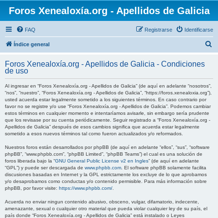
Foros Xenealoxía.org - Apellidos de Galicia
FAQ
Registrarse
Identificarse
B
Índice general
u
Foros Xenealoxía.org - Apellidos de Galicia - Condiciones
s
de uso
c
Al ingresar en “Foros Xenealoxía.org - Apellidos de Galicia” (de aquí en adelante “nosotros”,
a
“nos”, “nuestro”, “Foros Xenealoxía.org - Apellidos de Galicia”, “https://foros.xenealoxia.org”),
usted acuerda estar legalmente sometido a los siguientes términos. En caso contrario por
r
favor no se registre y/o use “Foros Xenealoxía.org - Apellidos de Galicia”. Podemos cambiar
estos términos en cualquier momento e intentaríamos avisarle, sin embargo sería prudente
que los revisase por su cuenta periódicamente. Seguir registrado a “Foros Xenealoxía.org -
Apellidos de Galicia” después de esos cambios significa que acuerda estar legalmente
sometido a esos nuevos términos tal como fueron actualizados y/o reformados.
Nuestros foros están desarrollados por phpBB (de aquí en adelante “ellos”, “sus”, “software
phpBB”, “www.phpbb.com”, “phpBB Limited”, “phpBB Teams”) el cual es una solución de
foros liberada bajo la “
GNU General Public License v2 en Ingles
” (de aquí en adelante
“GPL”) y puede ser descargada de
www.phpbb.com
. El software phpBB solamente facilita
discusiones basadas en Internet y la GPL estrictamente los excluye de lo que aprobamos
y/o desaprobamos como conductas y/o contenido permisible. Para más información sobre
phpBB, por favor visite:
https://www.phpbb.com/
.
Acuerda no enviar ningun contenido abusivo, obsceno, vulgar, difamatorio, indecente,
amenazante, sexual o cualquier otro material que pueda violar cualquier ley de su país, el
país donde “Foros Xenealoxía.org - Apellidos de Galicia” está instalado o Leyes