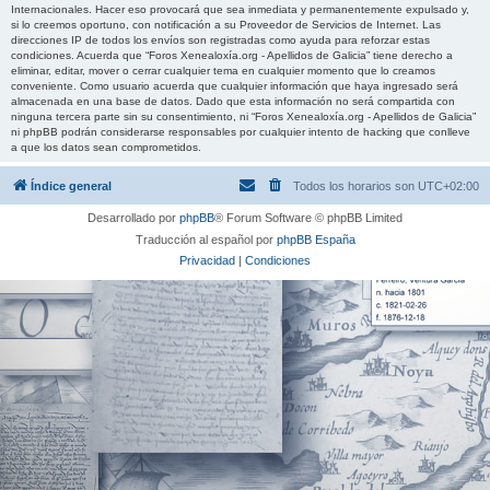
Internacionales. Hacer eso provocará que sea inmediata y permanentemente expulsado y,
si lo creemos oportuno, con notificación a su Proveedor de Servicios de Internet. Las
direcciones IP de todos los envíos son registradas como ayuda para reforzar estas
condiciones. Acuerda que “Foros Xenealoxía.org - Apellidos de Galicia” tiene derecho a
eliminar, editar, mover o cerrar cualquier tema en cualquier momento que lo creamos
conveniente. Como usuario acuerda que cualquier información que haya ingresado será
almacenada en una base de datos. Dado que esta información no será compartida con
ninguna tercera parte sin su consentimiento, ni “Foros Xenealoxía.org - Apellidos de Galicia”
ni phpBB podrán considerarse responsables por cualquier intento de hacking que conlleve
a que los datos sean comprometidos.
Índice general
Todos los horarios son
UTC+02:00
Desarrollado por
phpBB
® Forum Software © phpBB Limited
Traducción al español por
phpBB España
Privacidad
|
Condiciones