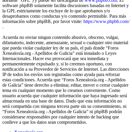
adelante “GPL”) y puede ser descargada de
www.phpbb.com
. El
software phpBB solamente facilita discusiones basadas en Internet y
la GPL estrictamente los excluye de lo que aprobamos y/o
desaprobamos como conductas y/o contenido permisible. Para más
información sobre phpBB, por favor visite:
https://www.phpbb.com/
.
Acuerda no enviar ningun contenido abusivo, obsceno, vulgar,
difamatorio, indecente, amenazante, sexual o cualquier otro material
que pueda violar cualquier ley de su país, el país donde “Foros
Xenealoxía.org - Apellidos de Galicia” está instalado o Leyes
Internacionales. Hacer eso provocará que sea inmediata y
permanentemente expulsado y, si lo creemos oportuno, con
notificación a su Proveedor de Servicios de Internet. Las direcciones
IP de todos los envíos son registradas como ayuda para reforzar
estas condiciones. Acuerda que “Foros Xenealoxía.org - Apellidos
de Galicia” tiene derecho a eliminar, editar, mover o cerrar cualquier
tema en cualquier momento que lo creamos conveniente. Como
usuario acuerda que cualquier información que haya ingresado será
almacenada en una base de datos. Dado que esta información no
será compartida con ninguna tercera parte sin su consentimiento, ni
“Foros Xenealoxía.org - Apellidos de Galicia” ni phpBB podrán
considerarse responsables por cualquier intento de hacking que
conlleve a que los datos sean comprometidos.